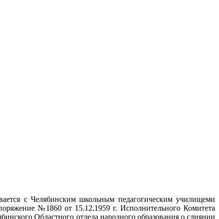
ивается с Челябинским школьным педагогическим училищем
и
поряжение №1860 от 15.12.1959 г. Исполнительного Комитета
лябинского Областного отдела народного образования о слиянии