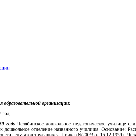
зации
я образовательной организации:
7 год
59 году
Челябинское дошкольное педагогическое училище сл
ак дошкольное отделение названного училища. Основание: Рас
вета депутатов трудящихся, Приказ №200/3 от 15.12.1959 г. Че