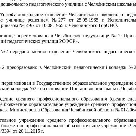
 дошкольного педагогического училища с Челябинским школьн
65 году
дошкольное отделение Челябинского школьного педаг
кое училище решением №277 от 25.05.1965 г. Исполнитель
Приказом №149/7 от 10.08.1965 г. Челябинского ГорОНО.
чилище переименовано в Челябинское педучилище № 2: Прика
аний педагогических училищ РСФСР».
№2 передано заочное отделение Челябинского педагогическо
2 преобразовано в Челябинский педагогический колледж №2 
ереименован в Государственное образовательное учреждение с
ский колледж №2» на основании Постановления Главы г. Челяби
ждение среднего профессионального образования (средне спе
 бюджетное образовательное учреждение среднего профессиона
за Министерства Образования Челябинской области № 01-2064 о
ельное учреждение среднего профессионального образовани
е бюджетное профессиональное образовательное учреждение «Че
394 от 20.11.2015 г.